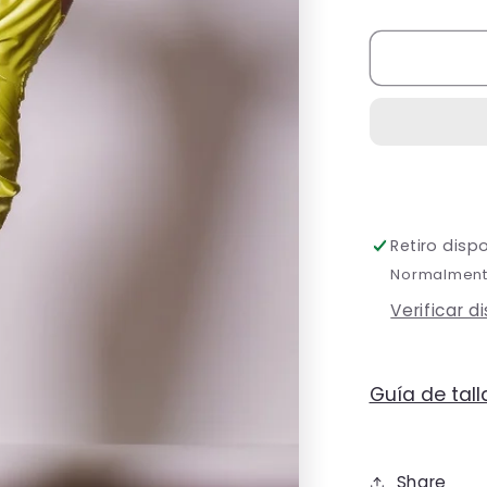
cantidad
para
Vestido
Amarillo
Halter
Nudo
en
Abdomen
Retiro disp
Normalmente
Verificar d
Guía de tall
Share