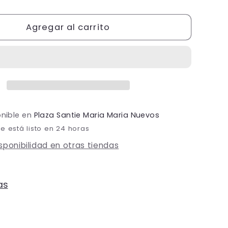
cantidad
para
Vestido
Agregar al carrito
Amarillo
Halter
Nudo
en
Abdomen
onible en
Plaza Santie Maria Maria Nuevos
 está listo en 24 horas
isponibilidad en otras tiendas
as