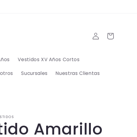
Iniciar
Carrito
sesión
Años
Vestidos XV Años Cortos
otros
Sucursales
Nuestras Clientas
STIDOS
tido Amarillo