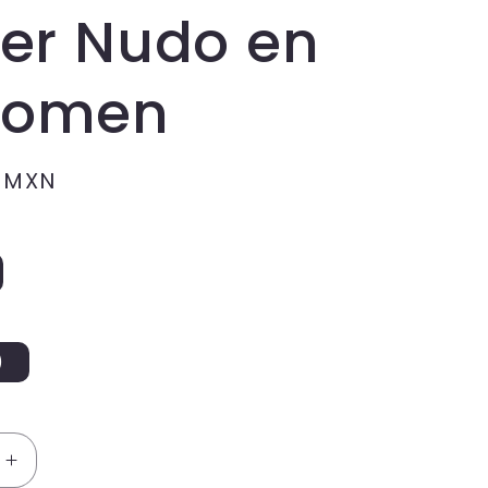
ter Nudo en
domen
0 MXN
)
Aumentar