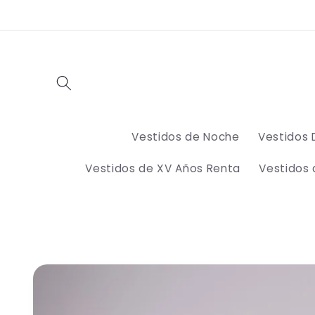
Ir
directamente
al contenido
Vestidos de Noche
Vestidos 
Vestidos de XV Años Renta
Vestidos
Ir
directamente
a la
información
del producto