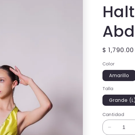
Hal
Ab
Precio
$ 1,790.0
habitual
Color
Amarillo
Talla
Grande (L
Cantidad
Reducir