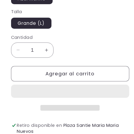
Talla
Grande (L)
Cantidad
Reducir
Aumentar
cantidad
cantidad
para
para
Vestido
Agregar al carrito
Vestido
Azul
Azul
Marino
Marino
Con
Con
Pedrería
Pedrería
Corte
Corte
A
A
Moño
Moño
Retiro disponible en
Plaza Santie Maria Maria
Nuevos