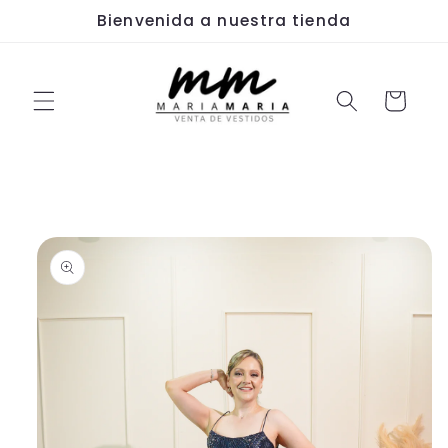
Ir
Bienvenida a nuestra tienda
directamente
al contenido
Carrito
Ir
directamente
a la
información
del producto