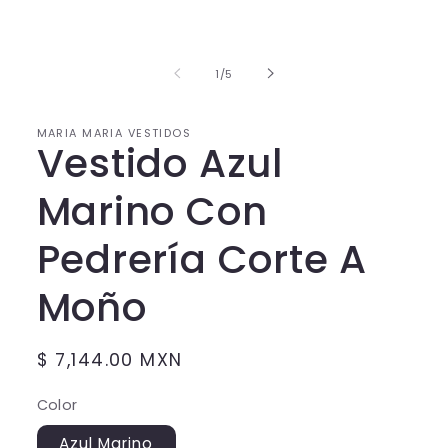
multimedia
1
en
una
ventana
de
1
/
5
modal
MARIA MARIA VESTIDOS
Vestido Azul
Marino Con
Pedrería Corte A
Moño
Precio
$ 7,144.00 MXN
habitual
Color
Azul Marino