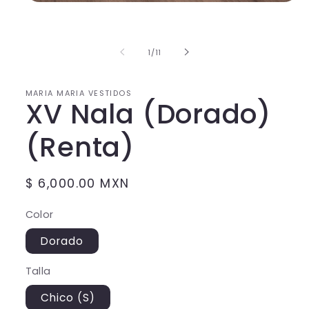
Abrir
elemento
multimedia
1
en
de
1
/
11
una
ventana
modal
MARIA MARIA VESTIDOS
XV Nala (Dorado)
(Renta)
Precio
$ 6,000.00 MXN
habitual
Color
Dorado
Talla
Chico (S)