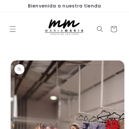
Ir
Bienvenida a nuestra tienda
directamente
al contenido
Carrito
Ir
directamente
a la
información
del producto