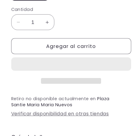
Cantidad
Reducir
Aumentar
cantidad
cantidad
para
para
XV
Agregar al carrito
XV
Nala
Nala
(Dorado)
(Dorado)
(Renta)
(Renta)
Retiro no disponible actualmente en
Plaza
Santie Maria Maria Nuevos
Verificar disponibilidad en otras tiendas