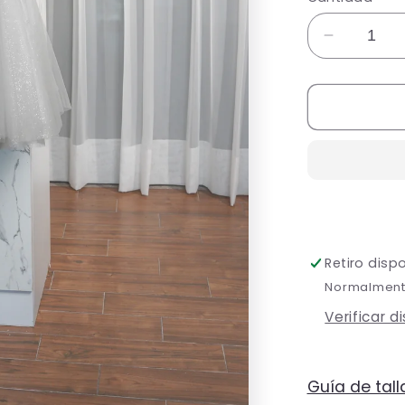
Reducir
cantidad
para
Vestido
XV
Años
Gris
Lentejuel
Tirante
Grueso
Corto
Retiro disp
Normalmente
Verificar d
Guía de tall