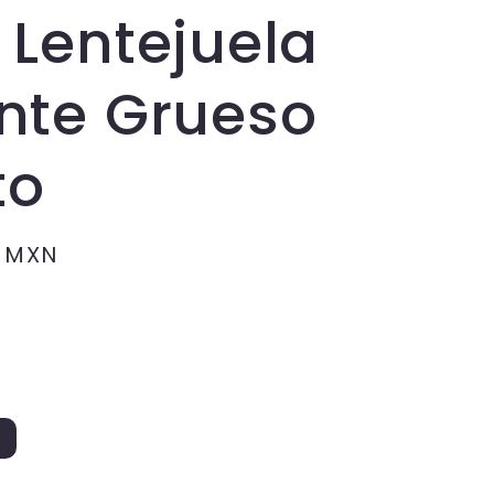
 Lentejuela
ante Grueso
to
0 MXN