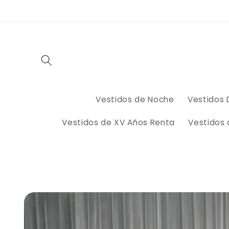
Ir
directamente
al contenido
Vestidos de Noche
Vestidos 
Vestidos de XV Años Renta
Vestidos
Ir
directamente
a la
información
del producto