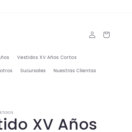
Iniciar
Carrito
sesión
Años
Vestidos XV Años Cortos
otros
Sucursales
Nuestras Clientas
STIDOS
tido XV Años