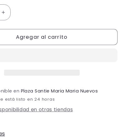
Aumentar
cantidad
para
Vestido
Agregar al carrito
XV
Años
Gris
a
Lentejuela
Tirante
Grueso
Corto
onible en
Plaza Santie Maria Maria Nuevos
 está listo en 24 horas
isponibilidad en otras tiendas
as