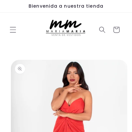
Ir
Bienvenida a nuestra tienda
directamente
al contenido
Carrito
Ir
directamente
a la
información
del producto