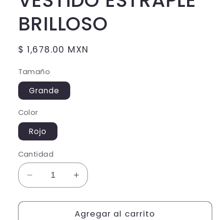
VESTIDO ESTRAPLE
BRILLOSO
Precio
$ 1,678.00 MXN
habitual
Tamaño
Grande
Color
Rojo
Cantidad
Reducir
Aumentar
cantidad
cantidad
para
para
VESTIDO
Agregar al carrito
VESTIDO