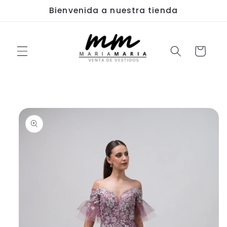
Ir
Bienvenida a nuestra tienda
directamente
al contenido
Carrito
Ir
directamente
a la
información
del producto