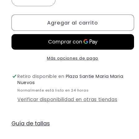
Reducir
Aumentar
cantidad
cantidad
para
para
Vestido
Agregar al carrito
Vestido
Rosa
Rosa
Corte
Corte
Sirena
Sirena
Detalles
Detalles
Plateados
Plateados
Más opciones de pago
Retiro disponible en
Plaza Santie Maria Maria
Nuevos
Normalmente está listo en 24 horas
Verificar disponibilidad en otras tiendas
Guía de tallas